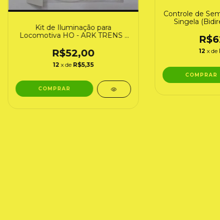
Controle de Sem
Singela (Bidir
Kit de Iluminação para
TRENS 
Locomotiva HO - ARK TRENS -
R$6
ATKL1
12
x de
R$52,00
12
x de
R$5,35