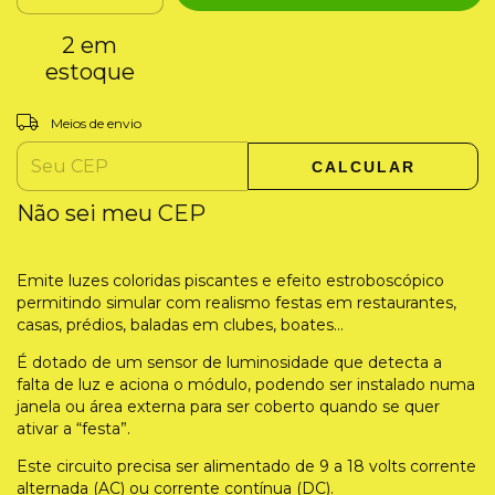
2
em
estoque
Entregas para o CEP:
ALTERAR CEP
Meios de envio
CALCULAR
Não sei meu CEP
Emite luzes coloridas piscantes e efeito estroboscópico
permitindo simular com realismo festas em restaurantes,
casas, prédios, baladas em clubes, boates...
É dotado de um sensor de luminosidade que detecta a
falta de luz e aciona o módulo, podendo ser instalado numa
janela ou área externa para ser coberto quando se quer
ativar a “festa”.
Este circuito precisa ser alimentado de 9 a 18 volts corrente
alternada (AC) ou corrente contínua (DC).