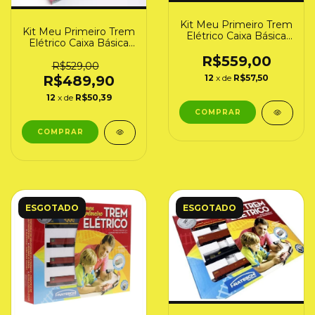
Kit Meu Primeiro Trem
Kit Meu Primeiro Trem
Elétrico Caixa Básica
Elétrico Caixa Básica
"RUMO" Frateschi
"ALL" (6520) Frateschi
(6526) - Modelo Novo
R$559,00
R$529,00
12
x de
R$57,50
R$489,90
12
x de
R$50,39
ESGOTADO
ESGOTADO