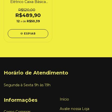
Elétrico Caixa Básica
"FEPASA" (6512)
Frateschi
R$520,00
R$489,90
12
x de
R$50,39
ESPIAR
Horário de Atendimento
Segunda à Sexta 9h às 19h
Informações
Início
Avalie nossa Loja
Como Comprar