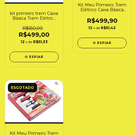
Kit Meu Primeiro Trem
Elétrico Caixa Básica
kit primeiro trem Caixa
"RFFSA" (6511)
Básica Trem Elétrico
Frateschi
R$499,90
"MRS" Novo Modelo -
HO - Frateschi (6522)
12
x de
R$51,42
R$550,00
R$499,00
12
x de
R$51,33
ESPIAR
ESPIAR
ESGOTADO
Kit Meu Primeiro Trem