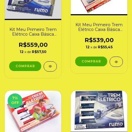
Kit Meu Primeiro Trem
Kit Meu Primeiro Trem
Elétrico Caixa Básica
Elétrico Caixa Básica
"RFFSA" (6505)
"RUMO" Frateschi
Frateschi
R$539,00
(6526)
R$559,00
12
x de
R$55,45
12
x de
R$57,50
7
%
OFF