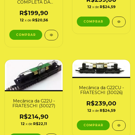
COMPLETA DA
LOCOMOTIVA FA-1
12
x de
R$24,59
(30021) Frateschi
R$199,90
12
x de
R$20,56
Mecânica da G22CU -
FRATESCHI (30026)
Mecânica da G22U -
R$239,00
FRATESCHI (30027)
12
x de
R$24,59
R$214,90
12
x de
R$22,11