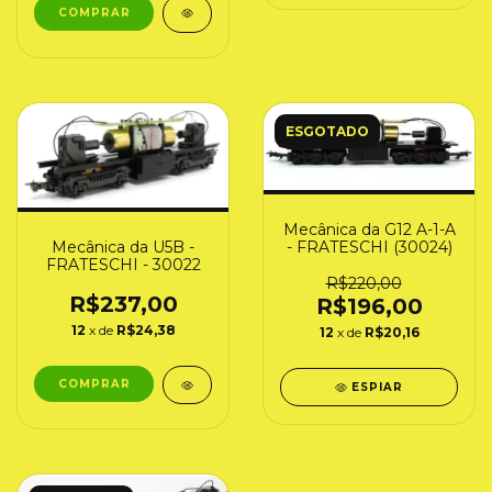
ESGOTADO
Mecânica da G12 A-1-A
Mecânica da U5B -
- FRATESCHI (30024)
FRATESCHI - 30022
R$220,00
R$237,00
R$196,00
12
x de
R$24,38
12
x de
R$20,16
ESPIAR