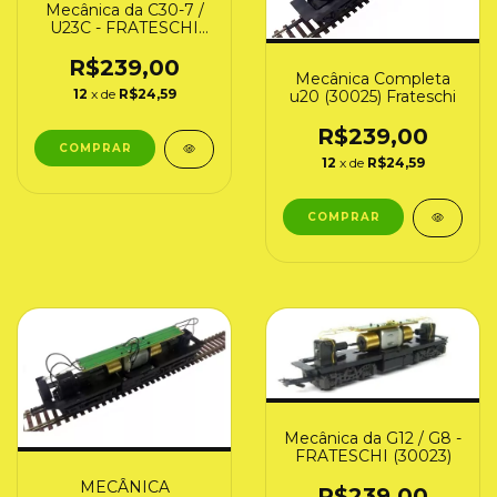
Mecânica da C30-7 /
U23C - FRATESCHI
(30031)
R$239,00
Mecânica Completa
12
x de
R$24,59
u20 (30025) Frateschi
R$239,00
12
x de
R$24,59
Mecânica da G12 / G8 -
FRATESCHI (30023)
MECÂNICA
R$239,00