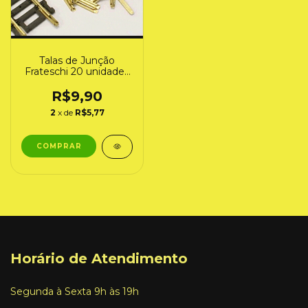
Talas de Junção
Frateschi 20 unidades
(40000)
R$9,90
2
x de
R$5,77
Horário de Atendimento
Segunda à Sexta 9h às 19h