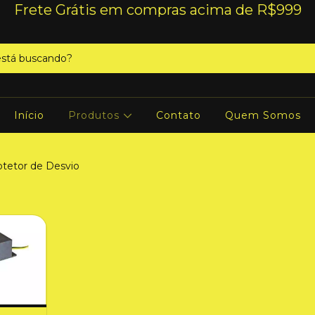
Frete Grátis em compras acima de R$999
Início
Produtos
Contato
Quem Somos
otetor de Desvio