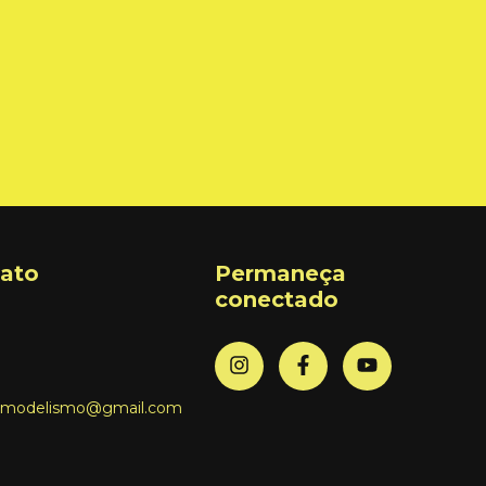
tato
Permaneça
conectado
romodelismo@gmail.com