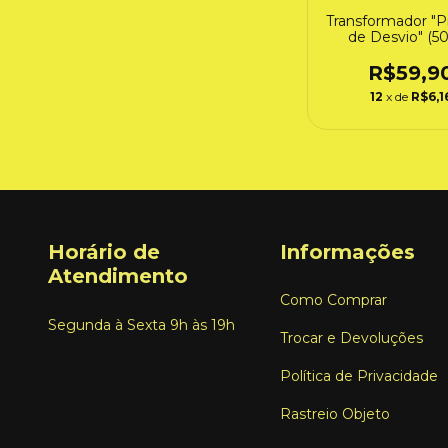
Transformador "P
de Desvio" (5
R$59,9
12
x de
R$6,1
Horário de
Informações
Atendimento
Como Comprar
Segunda à Sexta 9h às 19h
Trocar e Devoluções
Política de Privacidade
Rastreio Objeto