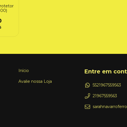
rotetor
000)
0
6
Início
Entre em con
Avalie nossa Loja
5521967559563
21967559563
sarahnavarrofer