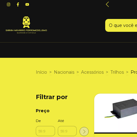
para todos Brasil
Início
>
Nacionais
>
Acessórios
>
Trilhos
>
Pr
Filtrar por
Preço
De
Até