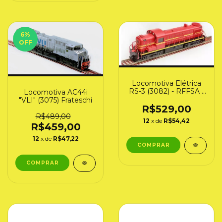
6
%
OFF
Locomotiva Elétrica
RS-3 (3082) - RFFSA -
Locomotiva AC44i
HO - Frateschi
"VLI" (3075) Frateschi
R$529,00
R$489,00
12
x de
R$54,42
R$459,00
12
x de
R$47,22