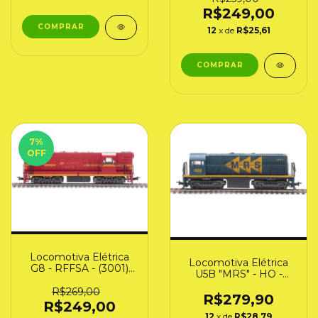
R$249,00
12
x de
R$25,61
7
%
OFF
Locomotiva Elétrica
Locomotiva Elétrica
G8 - RFFSA - (3001)
U5B "MRS" - HO -
Frateschi
Frateschi (3039)
R$269,00
R$279,90
R$249,00
12
x de
R$28,79