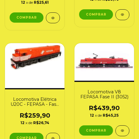
12
x de
R$25,61
Locomotiva V8
FEPASA Fase II (3052)
Locomotiva Elétrica
U20C - FEPASA - Fase
R$439,90
II (3006) Frateschi
R$259,90
12
x de
R$45,25
12
x de
R$26,74