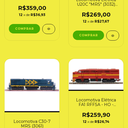
Frateschi
U20C "MRS" (3032)
R$359,00
Frateschi
R$269,00
12
x de
R$36,93
12
x de
R$27,67
Locomotiva Elétrica
FA1 RFFSA - HO -
Frateschi (3008)
R$259,90
Locomotiva C30-7
12
x de
R$26,74
MRS (3061)