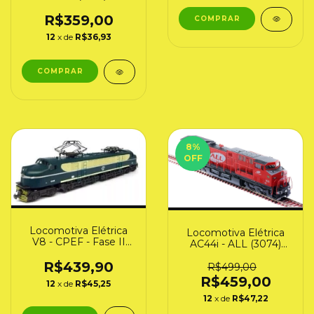
R$359,00
12
x de
R$36,93
8
%
OFF
Locomotiva Elétrica
Locomotiva Elétrica
V8 - CPEF - Fase II
AC44i - ALL (3074)
"Frateschi" (3050)
Frateschi
R$439,90
R$499,00
R$459,00
12
x de
R$45,25
12
x de
R$47,22