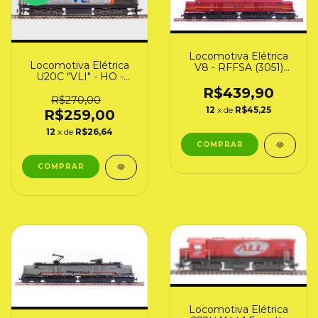
Locomotiva Elétrica
Locomotiva Elétrica
V8 - RFFSA (3051)
U20C "VLI" - HO -
Frateschi
Frateschi (3036)
R$439,90
R$270,00
12
x de
R$45,25
R$259,00
12
x de
R$26,64
Locomotiva Elétrica