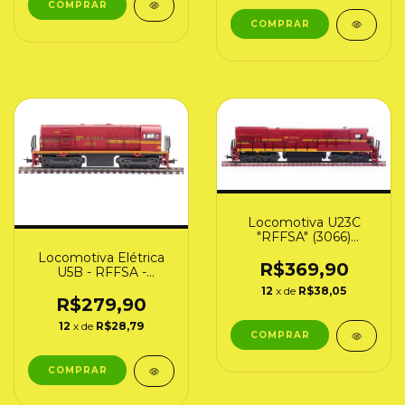
Locomotiva U23C
"RFFSA" (3066)
Frateschi
Locomotiva Elétrica
R$369,90
U5B - RFFSA -
Frateschi - HO -
12
x de
R$38,05
Frateschi (3037)
R$279,90
12
x de
R$28,79