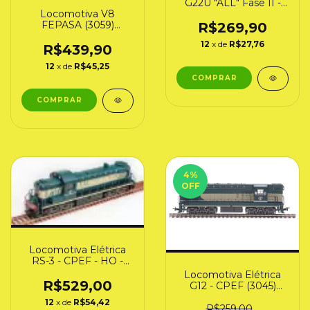
G22U "ALL" Fase II -
Frateschi (3044) Ho
Locomotiva V8
FEPASA (3059)
R$269,90
FASEIII
12
x de
R$27,76
R$439,90
12
x de
R$45,25
4
%
OFF
Locomotiva Elétrica
RS-3 - CPEF - HO -
Frateschi Cia Paulista
Locomotiva Elétrica
(3083)
R$529,00
G12 - CPEF (3045)
Frateschi
12
x de
R$54,42
R$259,00