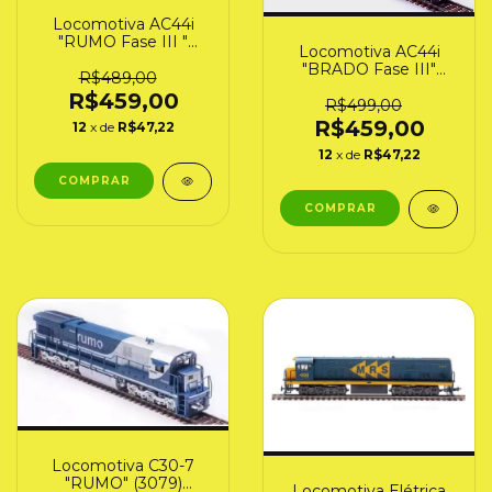
Locomotiva AC44i
"RUMO Fase III "
Locomotiva AC44i
(3073) Frateschi
"BRADO Fase III"
R$489,00
(3077) Frateschi
R$459,00
R$499,00
R$459,00
12
x de
R$47,22
12
x de
R$47,22
Locomotiva C30-7
"RUMO" (3079)
Locomotiva Elétrica