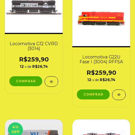
Locomotiva G12 CVRD
(3014)
Locomotiva G22U
R$259,90
Fase I (3004) RFFSA
12
x de
R$26,74
R$259,90
12
x de
R$26,74
4
%
OFF